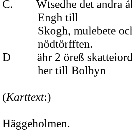
C. Wtsedhe det andra å
Engh till 
Skogh, mulebete och fi
nödtörfften.
D ähr 2 öreß skatteiordh
her till Bolb
(
Karttext
:)
Häggeholmen.