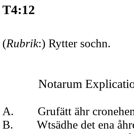
T4:12
(
Rubrik
:) Rytter sochn.
Notarum Explicati
A. Grufätt ähr cronehe
B. Wtsädhe det ena å