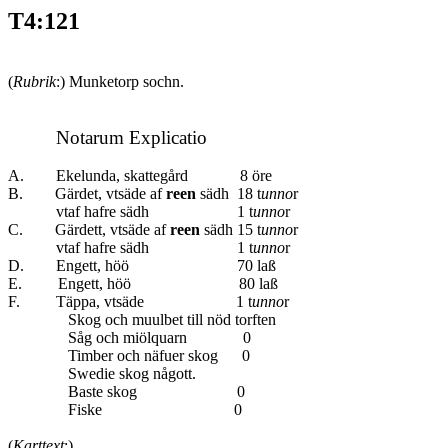
T4:121
(
Rubrik
:) Munketorp sochn.
Notarum Explicatio
A. Ekelunda, skattegård 8 öre
B. Gärdet, vtsäde af
reen
sädh 18 t
unno
r
vtaf hafre sädh 1 t
unno
r
C. Gärdett, vtsäde af
reen
sädh 15 t
unno
r
vtaf hafre sädh 1 t
unno
r
D. Engett, höö 70 laß
E. Engett, höö 80 laß
F. Täppa, vtsäde 1 t
unno
r
Skog och muulbet till nöd torften
Såg och miölquarn 0
Timber och näfuer skog 0
Swedie skog någott.
Baste skog 0
Fiske 0
(
Karttext
:)