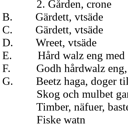
2. Gården, cr
B. Gärdett, vtsäde
2
C. Gärdett, vts
D. Wreet, vt
E. Hård walz eng med sk
F. Godh hårdwalz en
G. Beetz haga, doger til
Skog och mulbet gans
Timber, näfuer, baste 
Fiske w