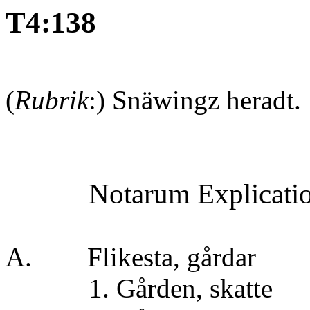
T4:138
(
Rubrik
:) Snäwingz heradt.
Notarum Explicati
A. Flikesta, g
1. Gården, ska