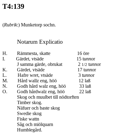
T4:139
(
Rubrik
:) Munketorp sochn.
Notarum Explicatio
H. Rämmesta, skatte 16 öre
I. Gärdet, vtsäde
15 t
unno
r
J samma gärde, obrukat 2
t
unno
r
1/2
K. Gärdet, vtsäde 17 t
unno
r
L. Hafre wret, vtsäde 3 t
unno
r
M. Hård wallz eng, höö 12 laß
N. Godh hård walz eng, höö 33 laß
O. Godh hårdwalz eng, höö 22 laß
Skog och muulbet till nödtorften
Timber skog.
Näfuer och baste skog
Swedie skog
Fiske wattn
Såg och miölquarn
Humblegård.