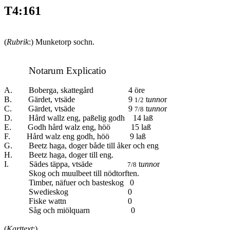
T4:161
(
Rubrik
:) Munketorp sochn.
Notarum Explicatio
A. Boberga, skattegård 4 öre
B. Gärdet, vtsäde 9
t
unno
r
1/2
C. Gärdet, vtsäde 9
t
unno
r
7/8
D. Hård wallz eng, paßelig godh 14 laß
E. Godh hård walz eng, höö 15 laß
F. Hård walz eng godh, höö 9 laß
G. Beetz haga, doger både till åker och eng
H. Beetz haga, doger till eng.
I. Sädes täppa, vtsäde
t
unno
r
7/8
Skog och muulbeet till nödtorften.
Timber, näfuer och basteskog 0
Swedieskog 0
Fiske wattn 0
Såg och miölquarn 0
(
Karttext
:)