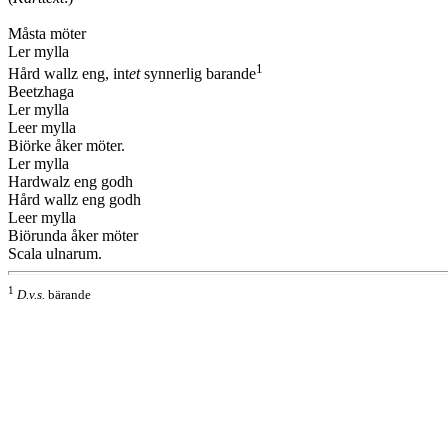
Måsta möter
Ler mylla
1
Hård wallz eng, int
et
synnerlig barande
Beetzhaga
Ler mylla
Leer mylla
Biörke åker möter.
Ler mylla
Hardwalz eng godh
Hård wallz eng godh
Leer mylla
Biörunda åker möter
Scala ulnarum.
1
D.v.s.
bärande