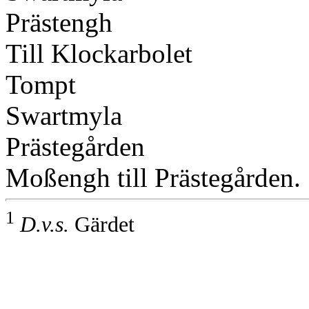
Prästengh
Till Klockarbolet
Tompt
Swartmyla
Prästegården
Moßengh till Prästegården.
1
D.v.s.
Gärdet