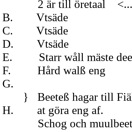
2 är till öretaal <..
B. Vtsä
C. Vtsä
D. Vts
E. Starr wåll 
F. Hård w
G.
} Beeteß hagar till Fiäl
H. at göra eng af.
Schog och muulbeet til