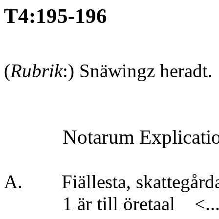
T4:195-196
(
Rubrik
:) Snäwingz herad
Notarum Explica
A. Fiällesta, skattegår
1 är till öretaal <..