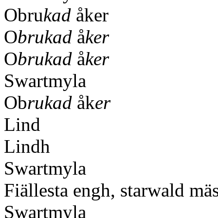
Obru
kad
åker
O
brukad
å
ker
O
brukad
å
ker
Swartmyla
Ob
rukad
åk
er
Lind
Lindh
Swartmyla
Fiällesta engh, starwald mä
Swartmyla