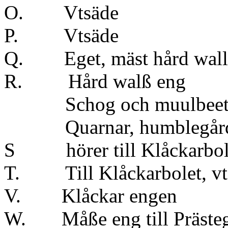
O. Vts
P. Vts
Q. Eget, mäst
R. Hård w
Schog och muulbeet til
Quarnar, humblegård oc
S hörer till Klåcka
T. Till Klåckarbo
V. Klåcka
W. Måße eng til