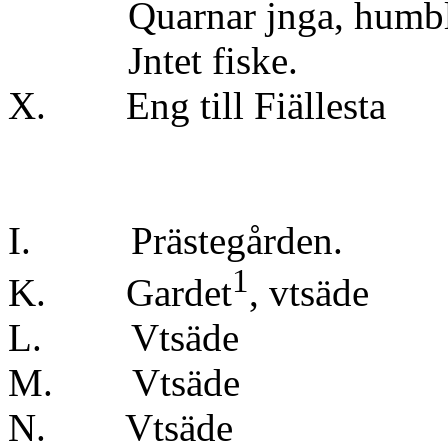
Quarnar jnga, humblegå
Jntet fiske.
X. Eng till
I. Prästegården.
1
K. Gardet
, vt
L. Vts
M. Vts
N. Vts