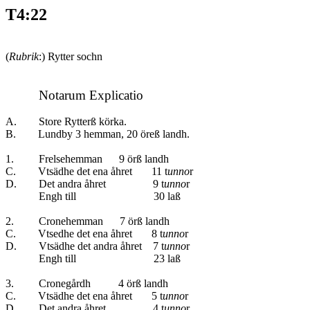
T4:22
(
Rubrik
:)
Rytter sochn
Notarum Explicatio
A. Store Rytterß körka.
B. Lundby 3 hemman, 20 öreß landh.
1. Frelsehemman 9 örß landh
C. Vtsädhe det ena åhret 11 t
unno
r
D. Det andra åhret 9 t
unno
r
Engh till 30 laß
2. Cronehemman 7 örß landh
C. Vtsedhe det ena åhret 8 t
unno
r
D. Vtsädhe det andra åhret 7 t
unno
r
Engh till 23 laß
3. Cronegårdh 4 örß landh
C. Vtsädhe det ena åhret 5 t
unno
r
D. Det andra åhret 4 t
unno
r