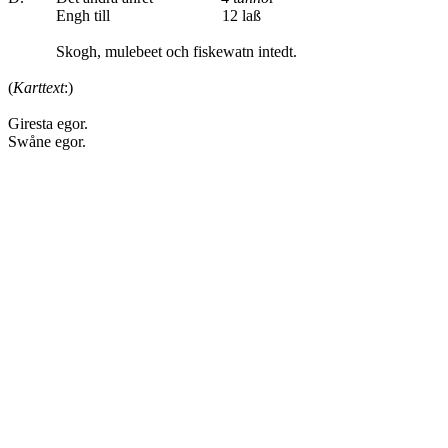
Engh till 12 laß
Skogh, mulebeet och fiskewatn intedt.
(
Karttext
:)
Giresta egor.
Swåne egor.