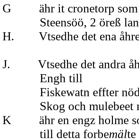
G ähr it cronetorp som 
Steensöö, 2 öreß lan
H. Vtsedhe det ena
}
J. Vtsedhe det andr
Engh til
Fiskewatn effter nödt
Skog och mulebeet ri
K ähr en engz holme so
till detta forbe
mäl
te