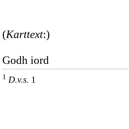
(
Karttext
:)
Godh iord
1
D.v.s.
1