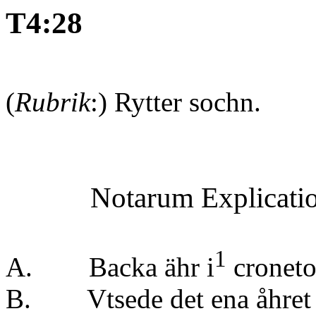
T4:28
(
Rubrik
:) Rytter sochn.
Notarum Explicati
1
A. Backa ähr i
croneto
B. Vtsede det ena åhre