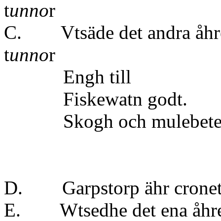
t
unno
r
C. Vtsäde det andra åhre
t
unno
r
Engh ti
Fiskewatn godt.
Skogh och mulebete r
D. Garpstorp ähr croneto
E. Wtsedhe det ena åhre