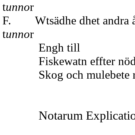
t
unno
r
F. Wtsädhe dhet andra åh
t
unno
r
Engh 
Fiskewatn effter nödto
Skog och mulebete ri
Notarum Explicati