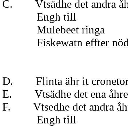
C. Vtsädhe det andra 
Engh till 
Mulebeet ringa
Fiskewatn effter nödto
D. Flinta ähr it croneto
E. Vtsädhe det ena å
F. Vtsedhe det andra 
Engh till 