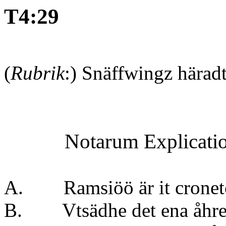
T4:29
(
Rubrik
:) Snäffwingz härad
Notarum Explicati
A. Ramsiöö är it cronet
B. Vtsädhe det ena åh