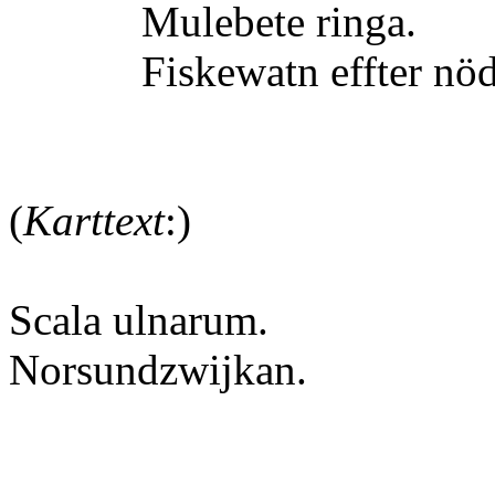
Mulebete ringa.
Fiskewatn effter nödtö
(
Karttext
:
)
Scala ulnarum.
Norsundzwijkan.