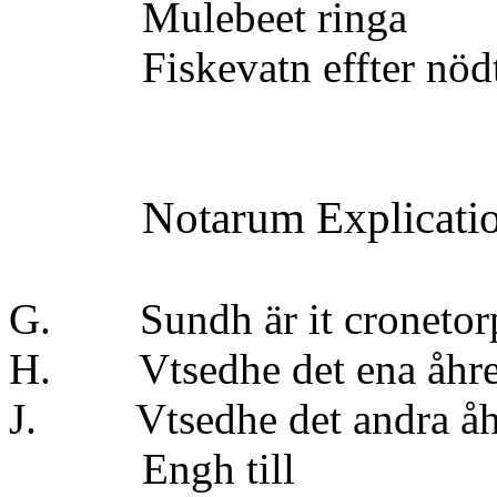
Mulebeet ringa
Fiskevatn effter nödto
Notarum Explicati
G. Sundh är it cronetor
H. Vtsedhe det ena å
J. Vtsedhe det andra å
Engh till 