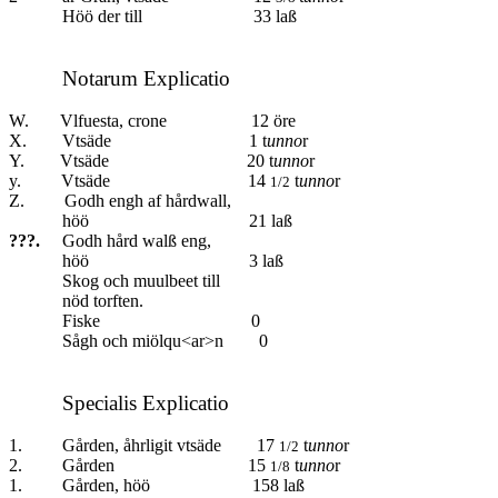
Höö der till 33 laß
Notarum Explicatio
W. Vlfuesta, crone 12 öre
X. Vtsäde 1 t
unno
r
Y. Vtsäde 20 t
unno
r
y. Vtsäde
14
t
unno
r
1/2
Z. Godh engh af hårdwall,
höö 21 laß
???.
Godh hård walß eng,
höö 3 laß
Skog och muulbeet till
nöd torften.
Fiske 0
Sågh och miölqu<ar>n 0
Specialis Explicatio
1. Gården, åhrligit vtsäde 17
t
unno
r
1/2
2. Gården 15
t
unno
r
1/8
1. Gården, höö 158 laß