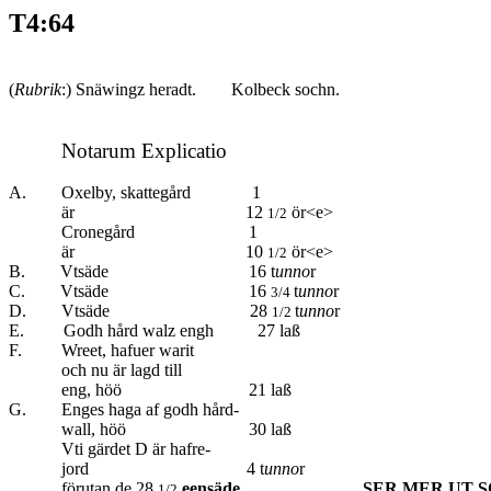
T4:64
(
Rubrik
:) Snäwingz heradt. Kolbeck sochn.
Notarum Explicatio
A. Oxelby, skattegård 1
är 12
ör<e>
1/2
Cronegård 1
är 10
ör<e>
1/2
B. Vtsäde 16 t
unno
r
C. Vtsäde
16
t
unno
r
3/4
D. Vtsäde
28
t
unno
r
1/2
E. Godh hård walz engh
27 laß
F. Wreet, hafuer warit
och nu är lagd till
eng, höö 21 laß
G. Enges haga af godh hård-
wall, höö 30 laß
Vti gärdet D är hafre-
jord 4 t
unno
r
förutan de 28
eensäde
SER MER UT 
1/2