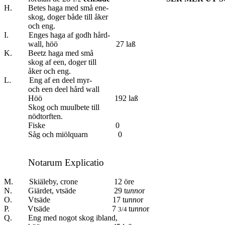
H. Betes haga med små ene-
skog, doger både till åker
och eng.
I. Enges haga af godh hård-
wall, höö 27 laß
K. Beetz haga med små
skog af een, doger till
åker och eng.
L. Eng af en deel myr-
och een deel hård wall
Höö 192 laß
Skog och muulbete till
nödtorften.
Fiske 0
Såg och miölquarn 0
Notarum Explicatio
M. Skiäleby, crone 12 öre
N. Giärdet, vtsäde 29 t
unno
r
O. Vtsäde 17 t
unno
r
P. Vtsäde
7
t
unno
r
3/4
Q. Eng med nogot skog ibland,