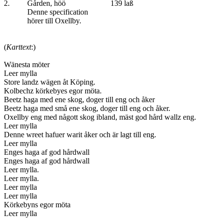
2. Gården, höö 139 laß
Denne specification
hörer till Oxellby.
(
Karttext
:)
Wänesta möter
Leer mylla
Store landz wägen åt Köping.
Kolbechz körkebyes egor möta.
Beetz haga med ene skog, doger till eng och åker
Beetz haga med små ene skog, doger till eng och åker.
Oxellby eng med någott skog ibland, mäst god hård wallz eng.
Leer mylla
Denne wreet hafuer warit åker och är lagt till eng.
Leer mylla
Enges haga af god hårdwall
Enges haga af god hårdwall
Leer mylla.
Leer mylla.
Leer mylla
Leer mylla
Körkebyns egor möta
Leer mylla