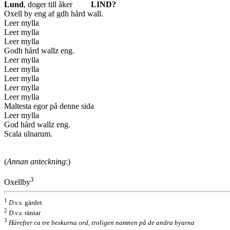
Lund
, doger till åker
LIND?
Oxell by eng af gdh hård wall.
Leer mylla
Leer mylla
Leer mylla
Godh hård wallz eng.
Leer mylla
Leer mylla
Leer mylla
Leer mylla
Leer mylla
Maltesta egor på denne sida
Leer mylla
God hård wallz eng.
Scala ulnarum.
(
Annan anteckning
:)
3
Oxellby
1
D.v.s.
gärdet
2
D.v.s.
räntar
3
Härefter ca tre beskurna ord, troligen namnen på de andra byarna