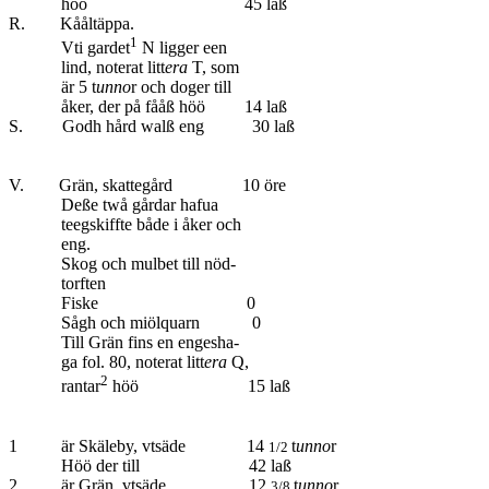
höö 45 laß
R. Kååltäppa.
1
Vti gardet
N ligger een
lind, noterat litt
era
T, som
är 5 t
unno
r och doger till
åker, der på fååß höö 14 laß
S. Godh hård walß eng 30 laß
V. Grän, skattegård 10 öre
Deße twå gårdar hafua
teegskiffte både i åker och
eng.
Skog och mulbet till nöd-
torften
Fiske 0
Sågh och miölquarn 0
Till Grän fins en engesha-
ga fol. 80, noterat litt
era
Q,
2
rantar
höö 15 laß
1 är Skäleby, vtsäde 14
t
unno
r
1/2
Höö der till 42 laß
2 är Grän, vtsäde 12
t
unno
r
3/8