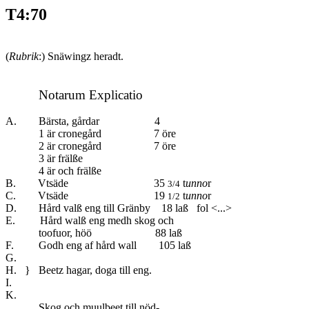
T4:70
(
Rubrik
:) Snäwingz heradt.
Notarum Explicatio
A. Bärsta, gårdar
4
1 är cronegård 7 öre
2 är cronegård 7 öre
3 är frälße
4 är och frälße
B. Vtsäde 35
t
unno
r
3/4
C. Vtsäde 19
t
unno
r
1/2
D. Hård valß eng till Gränby 18 laß fol <...>
E. Hård walß eng medh skog och
toofuor, höö 88 laß
F. Godh eng af hård wall 105 laß
G.
H. } Beetz hagar, doga till eng.
I.
K.
Skog och muulbeet till nöd-