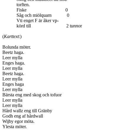
torften.
Fiske 0
Såg och miölquarn 0
Vti enget F är åker vp-
körd till 2 t
unno
r
(
Karttext
:)
Bolunda möter.
Beetz haga.
Leer mylla
Enges haga.
Leer mylla
Beetz haga.
Leer mylla
Enges haga
Leer mylla
Bärsta eng med skog och tofuor
Leer mylla
Leer mylla
Hård wallz eng till Gränby
Godh eng af hårdwall
Wijby egor möta.
Ylesta möter.