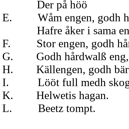
Der på h
E. Wåm engen, godh h
Hafre åker i sa
F. Stor engen, godh 
G. Godh hårdwalß e
H. Källengen, godh bäran
I. Lööt full medh skog, d
K. Helwetis hagan.
L. Beetz tompt.