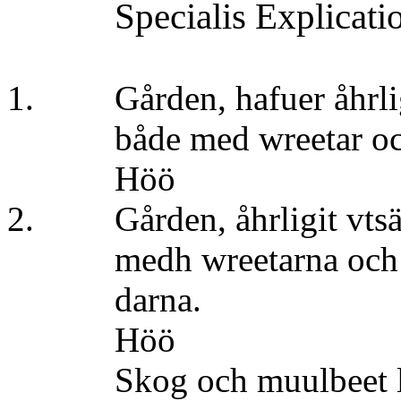
Specialis Explicati
1. Gården, hafuer åhrlig
både med wreetar o
Höö 89
2. Gården, åhrligit
medh wreetarna och hafr
darna.
Höö 43
Skog och muulbeet lit