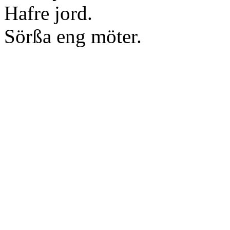
Hafre jord.
Sörßa eng möter.