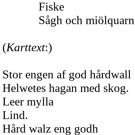
Fiske
Sågh och miöl
(
Karttext
:)
Stor engen af god hårdwall
Helwetes hagan med skog.
Leer mylla
Lind.
Hård walz eng godh