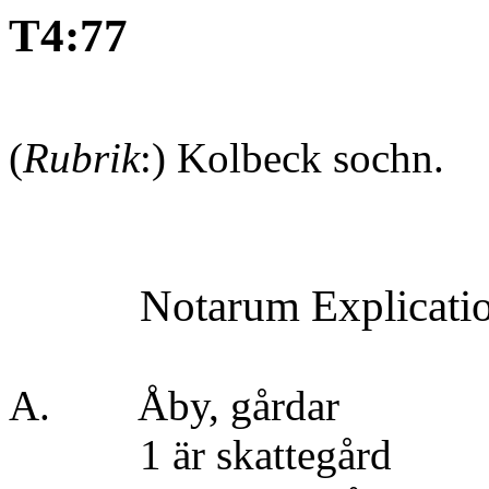
T4:77
(
Rubrik
:) Kolbeck sochn.
Notarum Explicati
A. Åby, gårdar
1 är skattegå