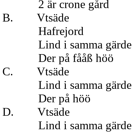
2 är crone g
B. Vtsä
Hafrejo
Lind i samma 
Der på fååß 
C. Vtsäd
Lind i samma
Der på hö
D. Vtsäd
Lind i samma 