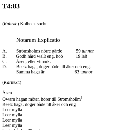
T4:83
(
Rubrik
:) Kolbeck sochn.
Notarum Explicatio
A. Strömsholms nörre gärde
59 t
unno
r
B. Godh hård walß eng, höö 19 laß
C. Åsen, eller vtmark.
D. Beetz haga, doger både till åker och eng.
Samma haga är 63 t
unno
r
(
Karttext
:)
Åsen.
1
Qwarn hagan möter, hörer till Stromshollm
Beetz haga, doger både till åker och eng
Leer mylla
Leer mylla
Leer mylla
Leer mylla