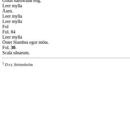
Godh hårdwallß eng.
Leer mylla
Åsen.
Leer mylla
Leer mylla
Fol
Fol. 84
Leer mylla
Öster Hambra egor möta.
Fol.
30
.
Scala ulnarum.
1
D.v.s.
Strömsholm