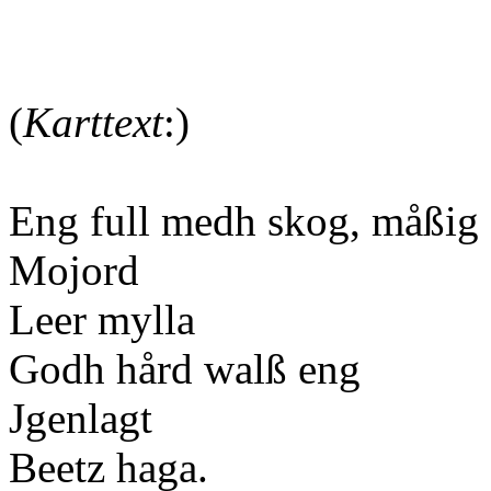
(
Karttext
:)
Eng full medh skog, måßig
Mojord
Leer mylla
Godh hård walß eng
Jgenlagt
Beetz haga.