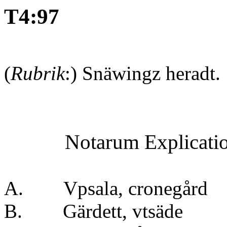
T4:97
(
Rubrik
:) Snäwingz herad
Notarum Explicati
A. Vpsala, crone
B. Gärdett, vts