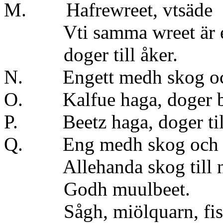
M. Hafrewreet
Vti samma wreet 
doger till åker.
N. Engett medh skog och
O. Kalfue haga, doger båd
P. Beetz haga, doger til
Q. Eng medh skog oc
Allehanda skog till nö
Godh muulbeet.
Sågh, miölquarn, fisk