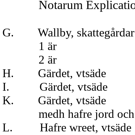
Notarum Explicati
G. Wallby, ska
1 ä
2 ä
H. Gärdet, 
I. Gärdet, v
K. Gärdet, v
medh hafre jord oc
L. Hafre wree