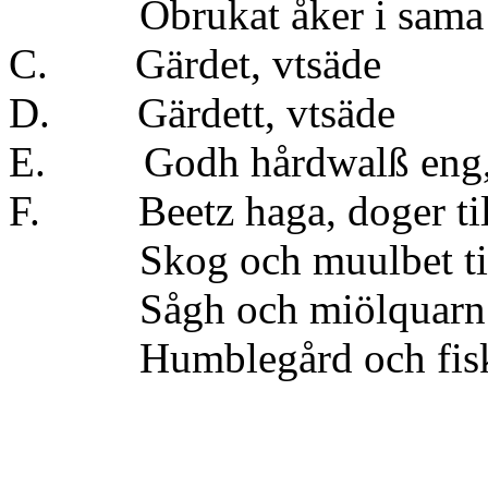
Obrukat åker i sama 
C. Gärdet, vts
D. Gärdett, vts
E. Godh hårdwalß eng,
F. Beetz haga, doger til
Skog och muulbet till 
Sågh och miölq
Humblegård och f