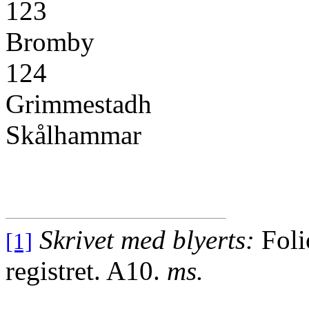
12
Bromby
12
Grimmes
Skålhammar 1
Skrivet med blyerts:
Foli
[1]
registret. A10.
ms.