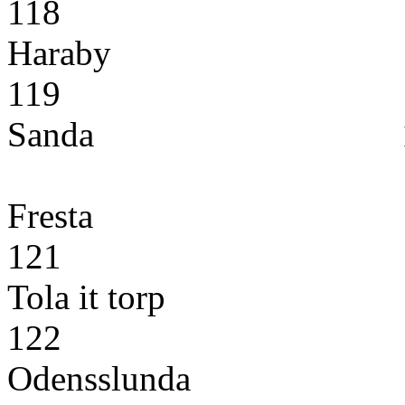
11
Haraby
11
Sanda 
Fresta
12
Tola it torp
12
Odensslunda